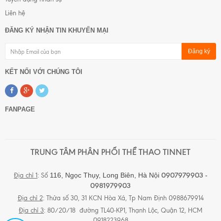
Liên hệ
ĐĂNG KÝ NHẬN TIN KHUYẾN MẠI
Đăng ký
KẾT NỐI VỚI CHÚNG TÔI
FANPAGE
TRUNG TÂM PHÂN PHỐI THỂ THAO TINNET
0907979903 -
116, Ngọc Thụy, Long Biên,
Hà Nội
Địa chỉ 1
: Số
0981979903
Địa chỉ 2
: Thửa số 30, 31 KCN Hòa Xá, Tp Nam Định 0988679914
Địa chỉ 3
: 80/20/18 đường TL40-KP1, Thạnh Lộc, Quận 12, HCM
0918223968