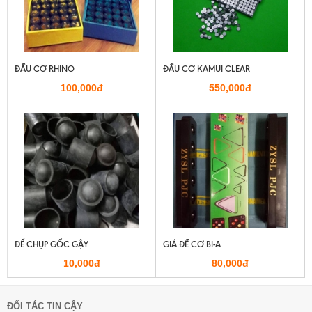
ĐẦU CƠ RHINO
ĐẦU CƠ KAMUI CLEAR
100,000đ
550,000đ
ĐẾ CHỤP GỐC GẬY
GIÁ ĐỂ CƠ BI-A
10,000đ
80,000đ
ĐỐI TÁC TIN CẬY