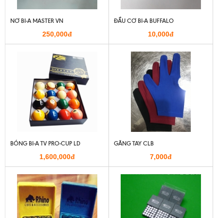
NƠ BI-A MASTER VN
ĐẦU CƠ BI-A BUFFALO
250,000đ
10,000đ
BÓNG BI-A TV PRO-CUP LD
GĂNG TAY CLB
1,600,000đ
7,000đ