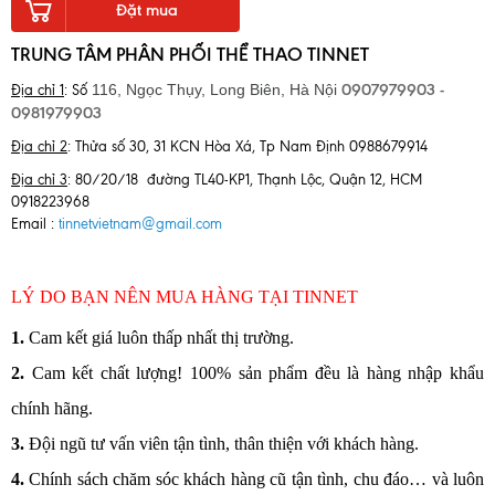
Đặt mua
TRUNG TÂM PHÂN PHỐI THỂ THAO TINNET
0907979903 -
116, Ngọc Thụy, Long Biên,
Hà Nội
Địa chỉ 1
: Số
0981979903
Địa chỉ 2
: Thửa số 30, 31 KCN Hòa Xá, Tp Nam Định 0988679914
Địa chỉ 3
: 80/20/18 đường TL40-KP1, Thạnh Lộc, Quận 12, HCM
0918223968
Email :
tinnetvietnam@gmail.com
LÝ DO BẠN NÊN MUA HÀNG TẠI TINNET
1
.
Cam kết giá luôn thấp nhất thị trường.
2.
Cam kết chất lượng! 100% sản phẩm đều là hàng nhập khẩu
chính hãng.
3.
Đội ngũ tư vấn viên tận tình, thân thiện với khách hàng.
4.
Chính sách chăm sóc khách hàng cũ tận tình, chu đáo… và luôn