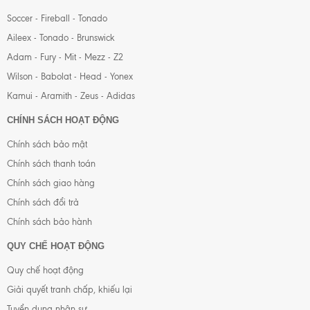
Soccer - Fireball - Tonado
Aileex - Tonado - Brunswick
Adam - Fury - Mit - Mezz - Z2
Wilson - Babolat - Head - Yonex
Kamui - Aramith - Zeus - Adidas
CHÍNH SÁCH HOẠT ĐỘNG
Chính sách bảo mật
Chính sách thanh toán
Chính sách giao hàng
Chính sách đổi trả
Chính sách bảo hành
QUY CHẾ HOẠT ĐỘNG
Quy chế hoạt động
Giải quyết tranh chấp, khiếu lại
Tuyển dụng nhân sự