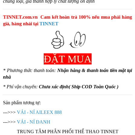
chủng loại, giá thành hợp lý chất lượng ổn định
TINNET.com.vn Cam kết hoàn trả 100% nếu mua phải hàng
giả, hàng nhái tại
TINNET
ĐẶT MUA
* Phương thức thanh toán:
Nhận hàng & thanh toán tiền mặt tại
nhà
* Phí vận chuyển:
Chưa xác định( Ship COD Toàn Quốc )
Sản phẩm tương tự:
--->>>
VẢI - NỈ AILEEX 888
--->>>
VẢI - NỈ ĐANH
TRUNG TÂM PHÂN PHỐI THỂ THAO TINNET