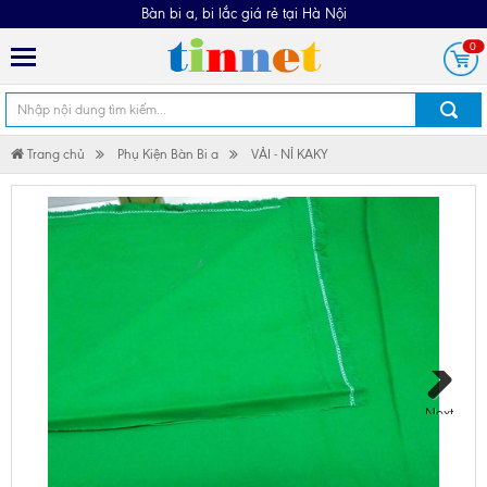
Bàn bi a, bi lắc giá rẻ tại Hà Nội
0
Trang chủ
Phụ Kiện Bàn Bi a
VẢI - NỈ KAKY
Next