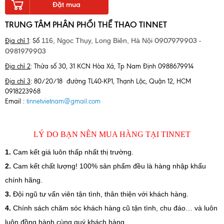
Đặt mua
TRUNG TÂM PHÂN PHỐI THỂ THAO TINNET
0907979903 -
116, Ngọc Thụy, Long Biên,
Hà Nội
Địa chỉ 1
: Số
0981979903
Địa chỉ 2
: Thửa số 30, 31 KCN Hòa Xá, Tp Nam Định 0988679914
Địa chỉ 3
: 80/20/18 đường TL40-KP1, Thạnh Lộc, Quận 12, HCM
0918223968
Email :
tinnetvietnam@gmail.com
LÝ DO BẠN NÊN MUA HÀNG TẠI TINNET
1
.
Cam kết giá luôn thấp nhất thị trường.
2.
Cam kết chất lượng! 100% sản phẩm đều là hàng nhập khẩu
chính hãng.
3.
Đội ngũ tư vấn viên tận tình, thân thiện với khách hàng.
4.
Chính sách chăm sóc khách hàng cũ tận tình, chu đáo… và luôn
luôn đồng hành cùng quý khách hàng.