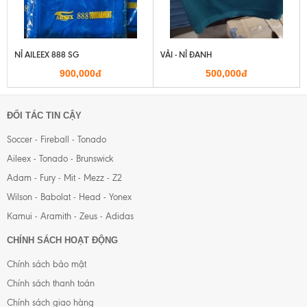
NỈ AILEEX 888 SG
VẢI - NỈ ĐANH
900,000đ
500,000đ
ĐỐI TÁC TIN CẬY
Soccer - Fireball - Tonado
Aileex - Tonado - Brunswick
Adam - Fury - Mit - Mezz - Z2
Wilson - Babolat - Head - Yonex
Kamui - Aramith - Zeus - Adidas
CHÍNH SÁCH HOẠT ĐỘNG
Chính sách bảo mật
Chính sách thanh toán
Chính sách giao hàng