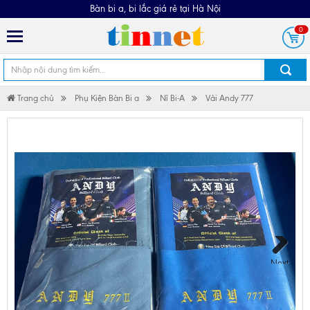
Bàn bi a, bi lắc giá rẻ tại Hà Nội
0
Trang chủ
Phụ Kiện Bàn Bi a
Nỉ Bi-A
Vải Andy 777
Next