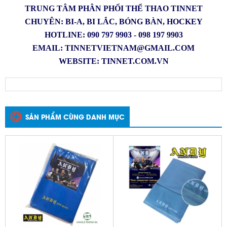
TRUNG TÂM PHÂN PHỐI THỂ THAO TINNET
CHUYÊN: BI-A, BI LẮC, BÓNG BÀN, HOCKEY
HOTLINE: 090 797 9903 - 098 197 9903
EMAIL:
TINNETVIETNAM@GMAIL.COM
WEBSITE: TINNET.COM.VN
SẢN PHẨM CÙNG DANH MỤC