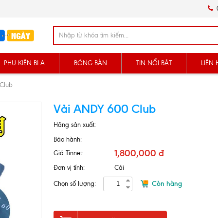
0
PHỤ KIỆN BI A
BÓNG BÀN
TIN NỔI BẬT
LIÊN 
Club
Vải ANDY 600 Club
Hãng sản xuất:
Bảo hành:
1,800,000 đ
Giá Tinnet:
Đơn vị tính:
Cái
Còn hàng
Chọn số lượng: