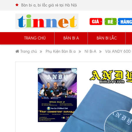
Bàn bi a, bi lắc giá rẻ tại Hà Nội
TRANG CHỦ
BÀN BI A
BÀN BI LẮC
Trang chủ
Phụ Kiện Bàn Bi a
Nỉ Bi-A
Vải ANDY 600 