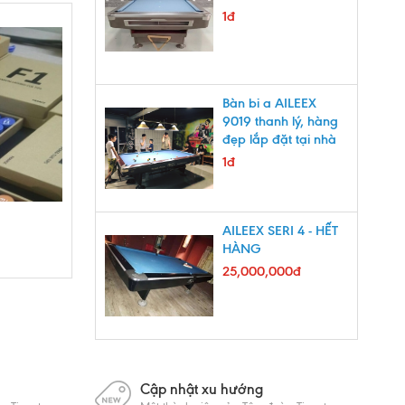
1đ
Bàn bi a AILEEX
9019 thanh lý, hàng
đẹp lắp đặt tại nhà
uy tín
1đ
AILEEX SERI 4 - HẾT
HÀNG
25,000,000đ
Cập nhật xu hướng