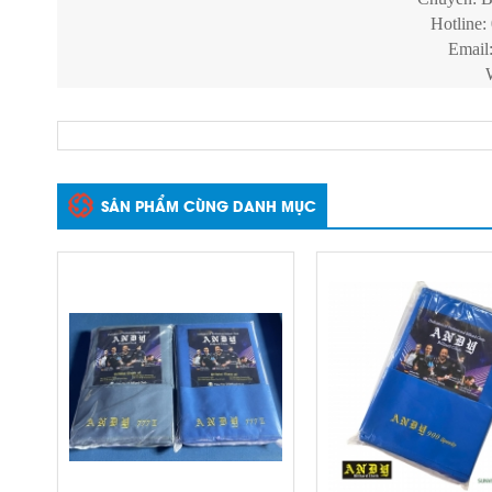
Hotline:
Email
SẢN PHẨM CÙNG DANH MỤC