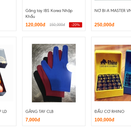
Găng tay IBS Korea Nhập
NƠ BI-A MASTER V
Khẩu
120,000đ
250,000đ
150,000đ
-20%
P LD
GĂNG TAY CLB
ĐẦU CƠ RHINO
7,000đ
100,000đ