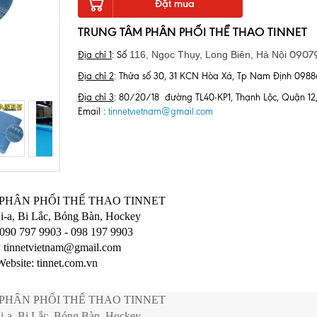
Đặt mua
TRUNG TÂM PHÂN PHỐI THỂ THAO TINNET
09079
116, Ngọc Thụy, Long Biên,
Hà Nội
Địa chỉ 1
: Số
Địa chỉ 2
: Thửa số 30, 31 KCN Hòa Xá, Tp Nam Định 098
Địa chỉ 3
: 80/20/18 đường TL40-KP1, Thạnh Lộc, Quận 
Email :
tinnetvietnam@gmail.com
PHÂN PHỐI THỂ THAO TINNET
i-a, Bi Lắc, Bóng Bàn, Hockey
 090 797 9903 - 098 197 9903
:
tinnetvietnam@gmail.com
Website: tinnet.com.vn
PHÂN PHỐI THỂ THAO TINNET
i-a, Bi Lắc, Bóng Bàn, Hockey