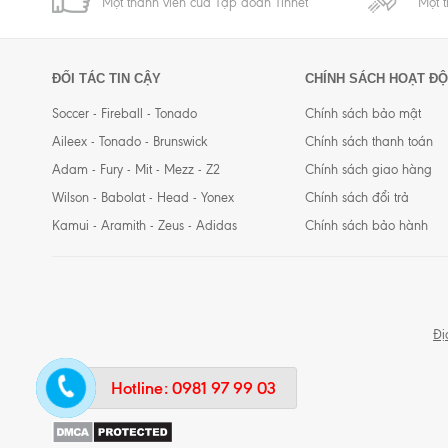
Một thành viên của Tập đoàn Tinnet
Một 
ĐỐI TÁC TIN CẬY
CHÍNH SÁCH HOẠT Đ
Soccer - Fireball - Tonado
Chính sách bảo mật
Aileex - Tonado - Brunswick
Chính sách thanh toán
Adam - Fury - Mit - Mezz - Z2
Chính sách giao hàng
Wilson - Babolat - Head - Yonex
Chính sách đổi trả
Kamui - Aramith - Zeus - Adidas
Chính sách bảo hành
Đị
Hotline:
0981 97 99 03