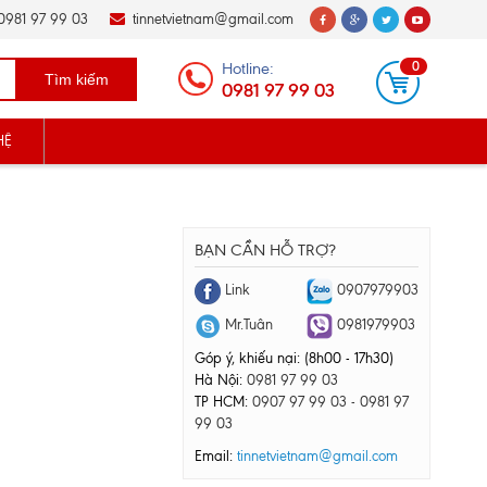
981 97 99 03
tinnetvietnam@gmail.com
Hotline:
0
Tìm kiếm
0981 97 99 03
HỆ
BẠN CẦN HỖ TRỢ?
Link
0907979903
Mr.Tuân
0981979903
Góp ý, khiếu nại: (8h00 - 17h30)
Hà Nội:
0981 97 99 03
TP HCM:
0907 97 99 03 - 0981 97
99 03
Email:
tinnetvietnam@gmail.com