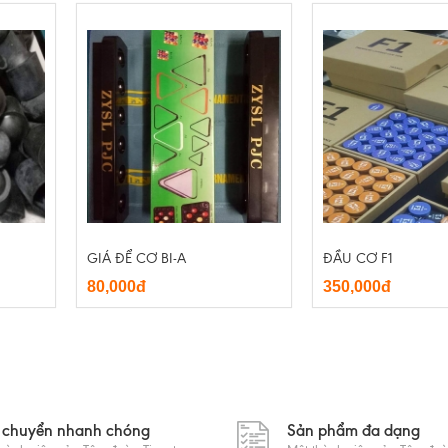
GIÁ ĐỂ CƠ BI-A
ĐẦU CƠ F1
80,000đ
350,000đ
 chuyển nhanh chóng
Sản phẩm đa dạng