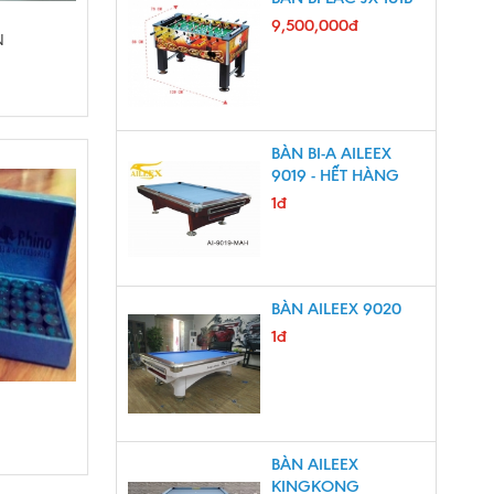
9,500,000đ
N
BÀN BI-A AILEEX
9019 - HẾT HÀNG
1đ
BÀN AILEEX 9020
1đ
BÀN AILEEX
KINGKONG