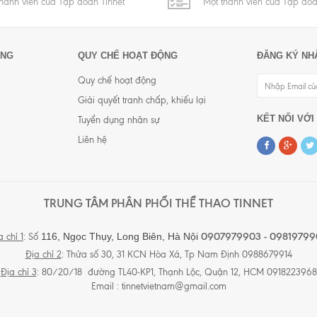
thành viên của Tập đoàn Tinnet
Một thành viên của Tập đoà
ỘNG
QUY CHẾ HOẠT ĐỘNG
ĐĂNG KÝ NH
Quy chế hoạt động
Giải quyết tranh chấp, khiếu lại
KẾT NỐI VỚI
Tuyển dụng nhân sự
Liên hệ
TRUNG TÂM PHÂN PHỐI THỂ THAO TINNET
0907979903 - 09819799
116, Ngọc Thụy, Long Biên,
Hà Nội
a chỉ 1
: Số
Địa chỉ 2
: Thửa số 30, 31 KCN Hòa Xá, Tp Nam Định 0988679914
Địa chỉ 3
: 80/20/18 đường TL40-KP1, Thạnh Lộc, Quận 12, HCM 0918223968
Email :
tinnetvietnam@gmail.com