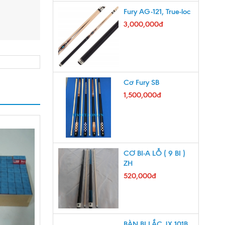
Fury AG-121, True-loc
3,000,000đ
Cơ Fury SB
1,500,000đ
CƠ BI-A LỖ ( 9 BI )
ZH
520,000đ
BÀN BI LẮC JX 101B