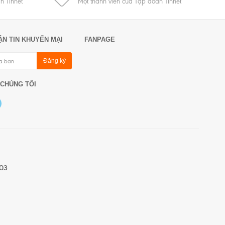
n Tinnet
Một thành viên của Tập đoàn Tinnet
ẬN TIN KHUYẾN MẠI
FANPAGE
Đăng ký
 CHÚNG TÔI
03