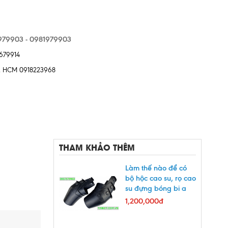
79903 - 0981979903
8679914
12, HCM 0918223968
THAM KHẢO THÊM
Làm thế nào để có
bộ hộc cao su, rọ cao
su đựng bóng bi a
tốt nhất
1,200,000đ