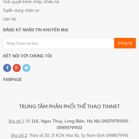
Giải quyết tranh chấp, khiếu lại
Tuyển dụng nhân sự
Liên hệ
ĐĂNG KÝ NHẬN TIN KHUYẾN MẠI
Đăng ký
KẾT NỐI VỚI CHÚNG TÔI
FANPAGE
TRUNG TÂM PHÂN PHỐI THỂ THAO TINNET
0907979903 -
116, Ngọc Thụy, Long Biên,
Hà Nội
Địa chỉ 1
: Số
0981979903
Địa chỉ 2
: Thửa số 30, 31 KCN Hòa Xá, Tp Nam Định 0988679914