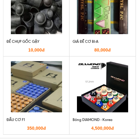
ĐẾ CHỤP GỐC GẬY
GIÁ ĐỂ CƠ BI-A
10,000đ
80,000đ
ĐẦU CƠ F1
Bóng DIAMOND - Korea
350,000đ
4,500,000đ