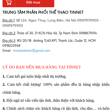
Đặt mua
TRUNG TÂM PHÂN PHỐI THỂ THAO TINNET
0907979903 -
116, Ngọc Thụy, Long Biên,
Hà Nội
Địa chỉ 1
: Số
0981979903
Địa chỉ 2
: Thửa số 30, 31 KCN Hòa Xá, Tp Nam Định 0988679914
Địa chỉ 3
: 80/20/18 đường TL40-KP1, Thạnh Lộc, Quận 12, HCM
0918223968
Email :
tinnetvietnam@gmail.com
LÝ DO BẠN NÊN MUA HÀNG TẠI TINNET
1
.
Cam kết giá luôn thấp nhất thị trường.
2.
Cam kết chất lượng! 100% sản phẩm đều là hàng nhập khẩu
chính hãng.
3.
Đội ngũ tư vấn viên tận tình, thân thiện với khách hàng.
4.
Chính sách chăm sóc khách hàng cũ tận tình, chu đáo… và luôn