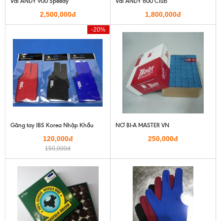
Vải ANDY 900 Speedy
Vải ANDY 600 Club
2,500,000đ
1,800,000đ
-20%
Găng tay IBS Korea Nhập Khẩu
NƠ BI-A MASTER VN
120,000đ
250,000đ
150,000đ