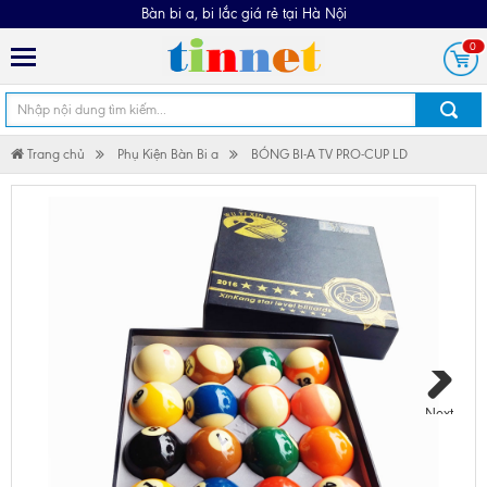
Bàn bi a, bi lắc giá rẻ tại Hà Nội
0
Trang chủ
Phụ Kiện Bàn Bi a
BÓNG BI-A TV PRO-CUP LD
Next