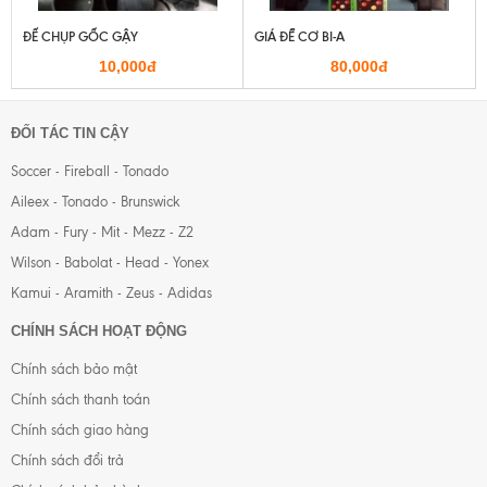
ĐẾ CHỤP GỐC GẬY
GIÁ ĐỂ CƠ BI-A
10,000đ
80,000đ
ĐỐI TÁC TIN CẬY
Soccer - Fireball - Tonado
Aileex - Tonado - Brunswick
Adam - Fury - Mit - Mezz - Z2
Wilson - Babolat - Head - Yonex
Kamui - Aramith - Zeus - Adidas
CHÍNH SÁCH HOẠT ĐỘNG
Chính sách bảo mật
Chính sách thanh toán
Chính sách giao hàng
Chính sách đổi trả