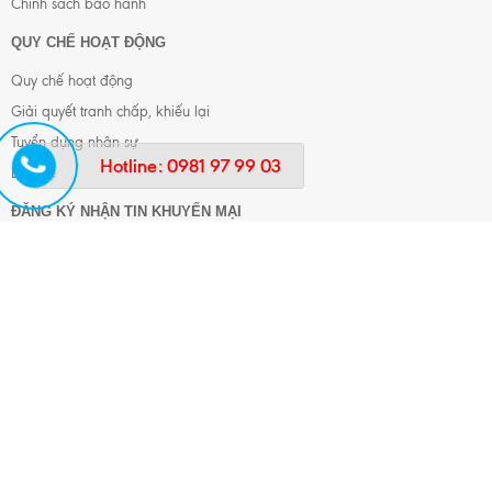
Chính sách bảo hành
QUY CHẾ HOẠT ĐỘNG
Quy chế hoạt động
Giải quyết tranh chấp, khiếu lại
Tuyển dụng nhân sự
Hotline:
0981 97 99 03
Liên hệ
ĐĂNG KÝ NHẬN TIN KHUYẾN MẠI
Đăng ký
KẾT NỐI VỚI CHÚNG TÔI
FANPAGE
TRUNG TÂM PHÂN PHỐI THỂ THAO TINNET