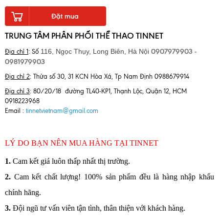
Đặt mua
TRUNG TÂM PHÂN PHỐI THỂ THAO TINNET
0907979903 -
116, Ngọc Thụy, Long Biên,
Hà Nội
Địa chỉ 1
: Số
0981979903
Địa chỉ 2
: Thửa số 30, 31 KCN Hòa Xá, Tp Nam Định 0988679914
Địa chỉ 3
: 80/20/18 đường TL40-KP1, Thạnh Lộc, Quận 12, HCM
0918223968
Email :
tinnetvietnam@gmail.com
LÝ DO BẠN NÊN MUA HÀNG TẠI TINNET
1
.
Cam kết giá luôn thấp nhất thị trường.
2.
Cam kết chất lượng! 100% sản phẩm đều là hàng nhập khẩu
chính hãng.
3.
Đội ngũ tư vấn viên tận tình, thân thiện với khách hàng.