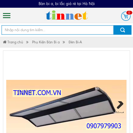
Bàn bi a, bi lắc giá rẻ tại Hà Nội
0
Trang chủ
Phụ Kiện Bàn Bi a
Đèn Bi-A
ĐÈN LED BI A - BỘ ĐÔI HOÀN HẢO CHO BÀN BI-A
Next