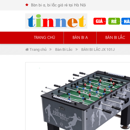
Bàn bi a, bi lắc giá rẻ tại Hà Nội
TRANG CHỦ
BÀN BI A
BÀN BI LẮC
Trang chủ
Bàn Bi Lắc
BÀN BI LẮC JX 101J