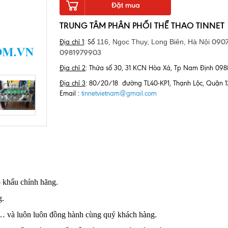
Đặt mua
TRUNG TÂM PHÂN PHỐI THỂ THAO TINNET
0907
116, Ngọc Thụy, Long Biên,
Hà Nội
Địa chỉ 1
: Số
0981979903
Địa chỉ 2
: Thửa số 30, 31 KCN Hòa Xá, Tp Nam Định 09
Địa chỉ 3
: 80/20/18 đường TL40-KP1, Thạnh Lộc, Quận
Email :
tinnetvietnam@gmail.com
 khẩu chính hãng.
g.
o… và luôn luôn đồng hành cùng quý khách hàng.