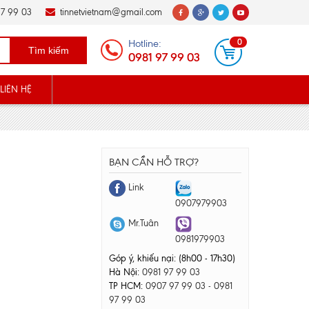
7 99 03
tinnetvietnam@gmail.com
Hotline:
0
Tìm kiếm
0981 97 99 03
LIÊN HỆ
BẠN CẦN HỖ TRỢ?
Link
0907979903
Mr.Tuân
0981979903
Góp ý, khiếu nại: (8h00 - 17h30)
Hà Nội:
0981 97 99 03
TP HCM:
0907 97 99 03 - 0981
97 99 03