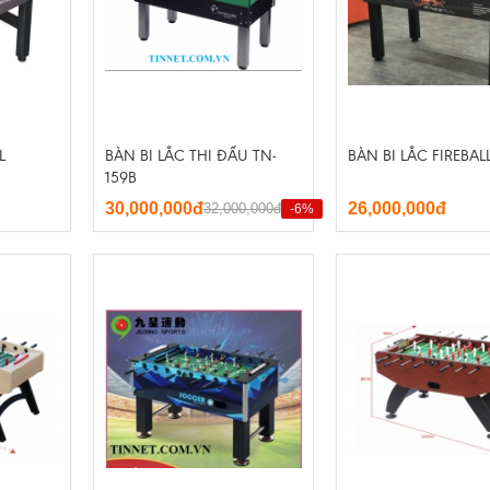
L
BÀN BI LẮC THI ĐẤU TN-
BÀN BI LẮC FIREBAL
159B
30,000,000đ
26,000,000đ
32,000,000đ
-6%