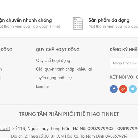
ận chuyển nhanh chóng
Sản phẩm đa dạng
t thành viên của Tập đoàn Tinnet
Một thành viên của Tập đoà
 ĐỘNG
QUY CHẾ HOẠT ĐỘNG
ĐĂNG KÝ NHẬ
Quy chế hoạt động
n
Giải quyết tranh chấp, khiếu lại
KẾT NỐI VỚI 
g
Tuyển dụng nhân sự
Liên hệ
h
TRUNG TÂM PHÂN PHỐI THỂ THAO TINNET
0907979903 - 09819799
116, Ngọc Thụy, Long Biên,
Hà Nội
a chỉ 1
: Số
Địa chỉ 2
: Thửa số 30, 31 KCN Hòa Xá, Tp Nam Định 0988679914