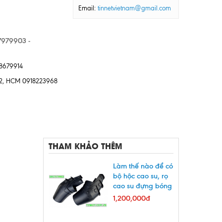
Email:
tinnetvietnam@gmail.com
979903 -
88679914
 12, HCM 0918223968
THAM KHẢO THÊM
Làm thế nào để có
bộ hộc cao su, rọ
cao su đựng bóng
bi a tốt nhất
1,200,000đ