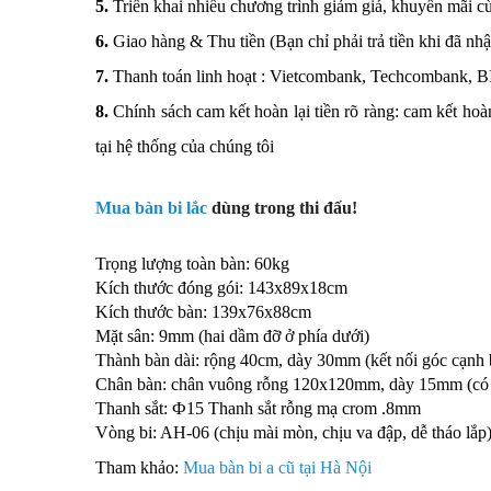
5.
Triển khai nhiều chương trình giảm giá, khuyến mãi c
6.
Giao hàng & Thu tiền (Bạn chỉ phải trả tiền khi đã nh
7.
Thanh toán linh hoạt : Vietcombank, Techcombank, B
8.
Chính sách cam kết hoàn lại tiền rõ ràng: cam kết hoà
tại hệ thống của chúng tôi
Mua bàn bi lắc
dùng trong thi đấu!
Trọng lượng toàn bàn: 60kg
Kích thước đóng gói: 143x89x18cm
Kích thước bàn: 139x76x88cm
Mặt sân: 9mm (hai dầm đỡ ở phía dưới)
Thành bàn dài: rộng 40cm, dày 30mm (kết nối góc cạnh
Chân bàn: chân vuông rỗng 120x120mm, dày 15mm (có ốn
Thanh sắt: Ф15 Thanh sắt rỗng mạ crom .8mm
Vòng bi: AH-06 (chịu mài mòn, chịu va đập, dễ tháo lắp
Tham khảo:
Mua bàn bi a cũ tại Hà Nội