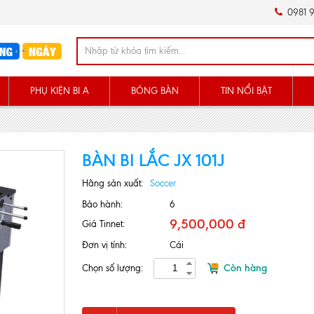
0981 9
PHỤ KIỆN BI A
BÓNG BÀN
TIN NỔI BẬT
BÀN BI LẮC JX 101J
Hãng sản xuất:
Soccer
Bảo hành:
6
9,500,000 đ
Giá Tinnet:
Đơn vị tính:
Cái
Còn hàng
Chọn số lượng: