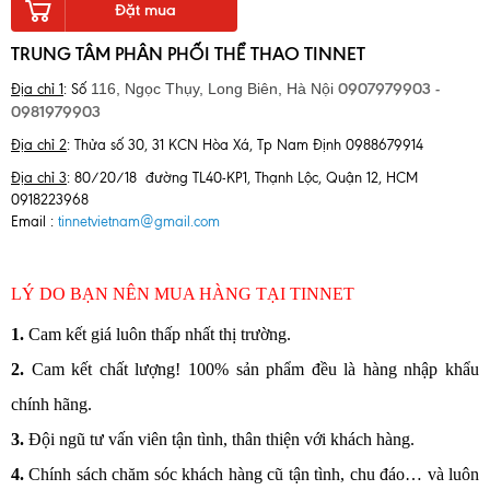
Đặt mua
TRUNG TÂM PHÂN PHỐI THỂ THAO TINNET
0907979903 -
116, Ngọc Thụy, Long Biên,
Hà Nội
Địa chỉ 1
: Số
0981979903
Địa chỉ 2
: Thửa số 30, 31 KCN Hòa Xá, Tp Nam Định 0988679914
Địa chỉ 3
: 80/20/18 đường TL40-KP1, Thạnh Lộc, Quận 12, HCM
0918223968
Email :
tinnetvietnam@gmail.com
LÝ DO BẠN NÊN MUA HÀNG TẠI TINNET
1
.
Cam kết giá luôn thấp nhất thị trường.
2.
Cam kết chất lượng! 100% sản phẩm đều là hàng nhập khẩu
chính hãng.
3.
Đội ngũ tư vấn viên tận tình, thân thiện với khách hàng.
4.
Chính sách chăm sóc khách hàng cũ tận tình, chu đáo… và luôn