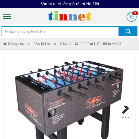
Bàn bi a, bi lắc giá rẻ tại Hà Nội
0
Trang chủ
Bàn Bi Lắc
BÀN BI LẮC FIREBALL TOURNAMENT
Next