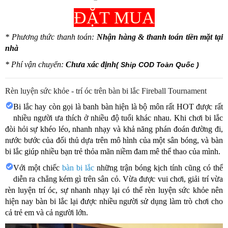
ĐẶT MUA
* Phương thức thanh toán:
Nhận hàng & thanh toán tiền mặt tại
nhà
* Phí vận chuyển:
Chưa xác định
( Ship COD Toàn Quốc )
Rèn luyện sức khỏe - trí óc trên bàn bi lắc Fireball Tournament
Bi lắc hay còn gọi là banh bàn hiện là bộ môn rất HOT được rất
nhiều người ưa thích ở nhiều độ tuổi khác nhau. Khi chơi bi lắc
đòi hỏi sự khéo léo, nhanh nhạy và khả năng phán đoán đường đi,
nước bước của đối thủ dựa trên mô hình của một sân bóng, và bàn
bi lắc giúp nhiều bạn trẻ thỏa mãn niềm đam mê thể thao của mình.
Với một chiếc
bàn bi lắc
những trận bóng kịch tính cũng có thể
diễn ra chẳng kém gì trên sân cỏ. Vừa được vui chơi, giải trí vừa
rèn luyện trí óc, sự nhanh nhạy lại có thể rèn luyện sức khỏe nên
hiện nay bàn bi lắc lại được nhiều người sử dụng làm trò chơi cho
cả trẻ em và cả người lớn.