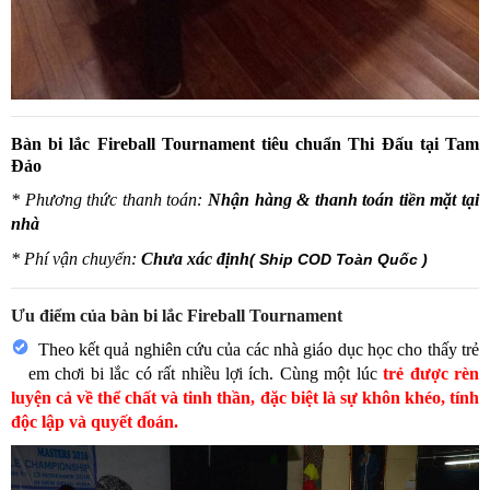
Bàn bi lắc Fireball Tournament tiêu chuẩn Thi Đấu tại Tam
Đảo
* Phương thức thanh toán:
Nhận hàng & thanh toán tiền mặt tại
nhà
* Phí vận chuyển:
Chưa xác định
( Ship COD Toàn Quốc )
Ưu điểm của bàn bi lắc Fireball Tournament
Theo kết quả nghiên cứu của các nhà giáo dục học cho thấy trẻ
em chơi bi lắc có rất nhiều lợi ích. Cùng một lúc
trẻ được rèn
luyện cả về thể chất và tinh thần, đặc biệt là sự khôn khéo, tính
độc lập và quyết đoán.