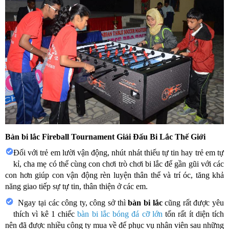
Bàn bi lắc Fireball Tournament Giải Đấu Bi Lắc Thế Giới
Đối với trẻ em lười vận động, nhút nhát thiếu tự tin hay trẻ em tự
kỉ, cha mẹ có thể cùng con chơi trò chơi bi lắc để gần gũi với các
con hơn giúp con vận động rèn luyện thân thể và trí óc, tăng khả
năng giao tiếp sự tự tin, thân thiện ở các em.
Ngay tại các công ty, công sở thì
bàn bi lắc
cũng rất được yêu
thích vì kê 1 chiếc
bàn bi lắc bóng đá cỡ lớn
tốn rất ít diện tích
nên đã được nhiều công ty mua về để phục vụ nhân viên sau những