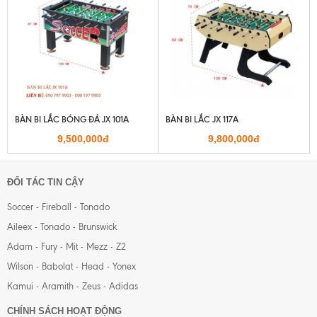
BÀN BI LẮC BÓNG ĐÁ JX 101A
BÀN BI LẮC JX 117A
9,500,000đ
9,800,000đ
ĐỐI TÁC TIN CẬY
Soccer - Fireball - Tonado
Aileex - Tonado - Brunswick
Adam - Fury - Mit - Mezz - Z2
Wilson - Babolat - Head - Yonex
Kamui - Aramith - Zeus - Adidas
CHÍNH SÁCH HOẠT ĐỘNG