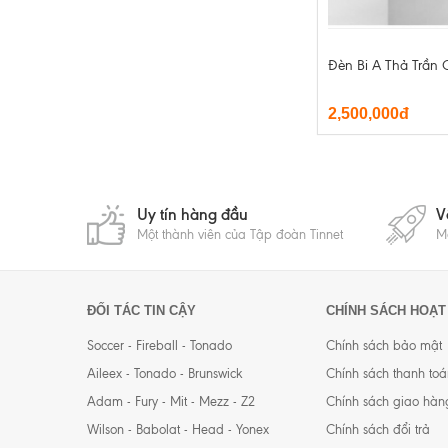
Đèn Bi A Thả Trần
2,500,000đ
Uy tín hàng đầu
V
Một thành viên của Tập đoàn Tinnet
Mộ
ĐỐI TÁC TIN CẬY
CHÍNH SÁCH HOẠT
Soccer - Fireball - Tonado
Chính sách bảo mật
Aileex - Tonado - Brunswick
Chính sách thanh toá
Adam - Fury - Mit - Mezz - Z2
Chính sách giao hàn
Wilson - Babolat - Head - Yonex
Chính sách đổi trả