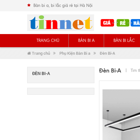
Bàn bi a, bi lắc giá rẻ tại Hà Nội
TRANG CHỦ
BÀN BI A
BÀN BI LẮC
Trang chủ
Phụ Kiện Bàn Bi a
Đèn Bi-A
Đèn Bi-A
Tìm 
ĐÈN BI-A