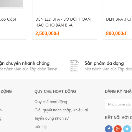
 Cao Cấp!
ĐÈN LED BI A - BỘ ĐÔI HOÀN
ĐÈN BI-A 3 
HẢO CHO BÀN BI-A
2,500,000đ
800,000đ
ận chuyển nhanh chóng
Sản phẩm đa dạng
t thành viên của Tập đoàn Tinnet
Một thành viên của Tập đoà
 ĐỘNG
QUY CHẾ HOẠT ĐỘNG
ĐĂNG KÝ NHẬ
Quy chế hoạt động
n
Giải quyết tranh chấp, khiếu lại
KẾT NỐI VỚI 
g
Tuyển dụng nhân sự
Liên hệ