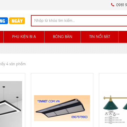
0981 9
PHỤ KIỆN BI A
BÓNG BÀN
TIN NỔI BẬT
thấy 4 sản phẩm