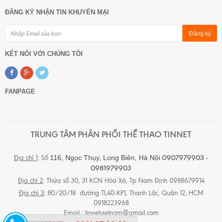
ĐĂNG KÝ NHẬN TIN KHUYẾN MẠI
Đăng ký
KẾT NỐI VỚI CHÚNG TÔI
FANPAGE
TRUNG TÂM PHÂN PHỐI THỂ THAO TINNET
0907979903 -
116, Ngọc Thụy, Long Biên,
Hà Nội
Địa chỉ 1
: Số
0981979903
Địa chỉ 2
: Thửa số 30, 31 KCN Hòa Xá, Tp Nam Định 0988679914
Địa chỉ 3
: 80/20/18 đường TL40-KP1, Thạnh Lộc, Quận 12, HCM
0918223968
Email :
tinnetvietnam@gmail.com