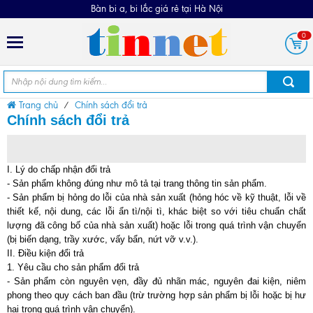
Bàn bi a, bi lắc giá rẻ tại Hà Nội
0
Trang chủ
Chính sách đổi trả
Chính sách đổi trả
I. Lý do chấp nhận đổi trả
- Sản phẩm không đúng như mô tả tại trang thông tin sản phẩm.
- Sản phẩm bị hỏng do lỗi của nhà sản xuất (hỏng hóc về kỹ thuật, lỗi về
thiết kế, nội dung, các lỗi ẩn tì/nội tì, khác biệt so với tiêu chuẩn chất
lượng đã công bố của nhà sản xuất) hoặc lỗi trong quá trình vận chuyển
(bị biến dạng, trầy xước, vấy bẩn, nứt vỡ v.v.).
II. Điều kiện đổi trả
1. Yêu cầu cho sản phẩm đổi trả
- Sản phẩm còn nguyên vẹn, đầy đủ nhãn mác, nguyên đai kiện, niêm
phong theo quy cách ban đầu (trừ trường hợp sản phẩm bị lỗi hoặc bị hư
hại trong quá trình vận chuyển).