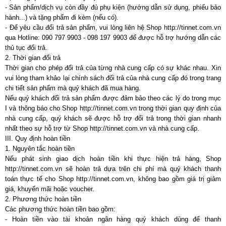
- Sản phẩm/dịch vụ còn đầy đủ phụ kiện (hướng dẫn sử dụng, phiếu bảo
hành...) và tặng phẩm đi kèm (nếu có).
- Để yêu cầu đổi trả sản phẩm, vui lòng liên hệ Shop http://tinnet.com.vn
qua Hotline: 090 797 9903 - 098 197 9903 để được hỗ trợ hướng dẫn các
thủ tục đổi trả.
2. Thời gian đổi trả
Thời gian cho phép đổi trả của từng nhà cung cấp có sự khác nhau. Xin
vui lòng tham khảo lại chính sách đổi trả của nhà cung cấp đó trong trang
chi tiết sản phẩm mà quý khách đã mua hàng.
Nếu quý khách đổi trả sản phẩm được đảm bảo theo các lý do trong mục
I và thông báo cho Shop http://tinnet.com.vn trong thời gian quy định của
nhà cung cấp, quý khách sẽ được hỗ trợ đổi trả trong thời gian nhanh
nhất theo sự hỗ trợ từ Shop http://tinnet.com.vn và nhà cung cấp.
III. Quy định hoàn tiền
1. Nguyên tắc hoàn tiền
Nếu phát sinh giao dịch hoàn tiền khi thực hiện trả hàng, Shop
http://tinnet.com.vn sẽ hoàn trả dựa trên chi phí mà quý khách thanh
toán thực tế cho Shop http://tinnet.com.vn, không bao gồm giá trị giảm
giá, khuyến mãi hoặc voucher.
2. Phương thức hoàn tiền
Các phương thức hoàn tiền bao gồm:
- Hoàn tiền vào tài khoản ngân hàng quý khách dùng để thanh