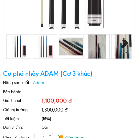
Next
Cơ phá nhảy ADAM (Cơ 3 khúc)
Hãng sản xuất:
Adam
Bảo hành:
1,100,000 đ
Giá Tinnet:
1,300,000 đ
Giá thị trường:
Tiết kiệm:
(15%)
Đơn vị tính:
Cái
Còn hàng
Chọn số lượng: