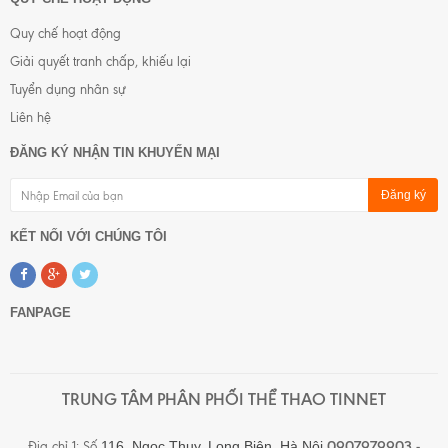
Quy chế hoạt động
Giải quyết tranh chấp, khiếu lại
Tuyển dụng nhân sự
Liên hệ
ĐĂNG KÝ NHẬN TIN KHUYẾN MẠI
Đăng ký
KẾT NỐI VỚI CHÚNG TÔI
FANPAGE
TRUNG TÂM PHÂN PHỐI THỂ THAO TINNET
0907979903 -
116, Ngọc Thụy, Long Biên,
Hà Nội
Địa chỉ 1
: Số