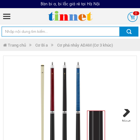
Bàn bi a, bi lắc giá rẻ tại Hà Nội
0
Trang chủ
Cơ Bi a
Cơ phá nhảy ADAM (Cơ 3 khúc)
Next