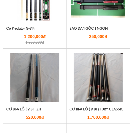
Cơ Predator G-314
BAO DA 1 GỐC 1 NGỌN
1,200,000đ
250,000đ
1,800,000đ
CƠ BI-A LỖ ( 9 BI ) ZH
CƠ BI-A LỖ ( 9 BI ) FURY CLASSIC
520,000đ
1,700,000đ