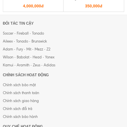
4,000,000đ
350,000đ
ĐỐI TÁC TIN CẬY
Soccer - Fireball - Tonado
Aileex - Tonado - Brunswick
Adam - Fury - Mit - Mezz - Z2
Wilson - Babolat - Head - Yonex
Kamui - Aramith - Zeus - Adidas
CHÍNH SÁCH HOẠT ĐỘNG
Chính sách bảo mật
Chính sách thanh toán
Chính sách giao hàng
Chính sách đổi trả
Chính sách bảo hành
QUY CHẾ HOẠT ĐỘNG