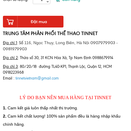
Đặt mua
TRUNG TÂM PHÂN PHỐI THỂ THAO TINNET
0907979903 -
116, Ngọc Thụy, Long Biên,
Hà Nội
Địa chỉ 1
: Số
0981979903
Địa chỉ 2
: Thửa số 30, 31 KCN Hòa Xá, Tp Nam Định 0988679914
Địa chỉ 3
: 80/20/18 đường TL40-KP1, Thạnh Lộc, Quận 12, HCM
0918223968
Email :
tinnetvietnam@gmail.com
LÝ DO BẠN NÊN MUA HÀNG TẠI TINNET
1
.
Cam kết giá luôn thấp nhất thị trường.
2.
Cam kết chất lượng! 100% sản phẩm đều là hàng nhập khẩu
chính hãng.