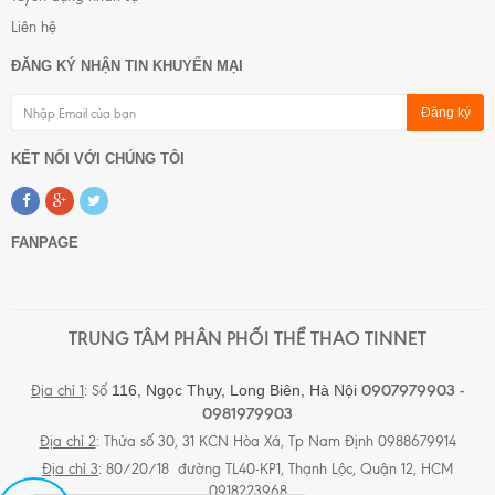
Liên hệ
ĐĂNG KÝ NHẬN TIN KHUYẾN MẠI
Đăng ký
KẾT NỐI VỚI CHÚNG TÔI
FANPAGE
TRUNG TÂM PHÂN PHỐI THỂ THAO TINNET
0907979903 -
116, Ngọc Thụy, Long Biên,
Hà Nội
Địa chỉ 1
: Số
0981979903
Địa chỉ 2
: Thửa số 30, 31 KCN Hòa Xá, Tp Nam Định 0988679914
Địa chỉ 3
: 80/20/18 đường TL40-KP1, Thạnh Lộc, Quận 12, HCM
0918223968