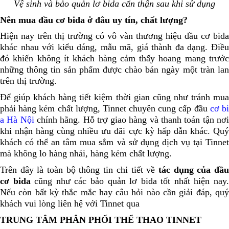
Vệ sinh và bảo quản lơ bida cẩn thận sau khi sử dụng
Nên mua đầu cơ bida ở đâu uy tín, chất lượng?
Hiện nay trên thị trường có vô vàn thương hiệu đầu cơ bida
khác nhau với kiểu dáng, mẫu mã, giá thành đa dạng. Điều
đó khiến không ít khách hàng cảm thấy hoang mang trước
những thông tin sản phẩm được chào bán ngày một tràn lan
trên thị trường.
Để giúp khách hàng tiết kiệm thời gian cũng như tránh mua
phải hàng kém chất lượng, Tinnet chuyên cung cấp đầu
cơ b
a Hà Nội
chính hãng. Hỗ trợ giao hàng và thanh toán tận nơ
khi nhận hàng cùng nhiều ưu đãi cực kỳ hấp dẫn khác. Quý
khách có thể an tâm mua sắm và sử dụng dịch vụ tại Tinnet
mà không lo hàng nhái, hàng kém chất lượng.
Trên đây là toàn bộ thông tin chi tiết về
tác dụng của đầ
cơ bida
cũng như các bảo quản lơ bida tốt nhất hiện nay
Nếu còn bất kỳ thắc mắc hay câu hỏi nào cần giải đáp, quý
khách vui lòng liên hệ với Tinnet qua
TRUNG TÂM PHÂN PHỐI THỂ THAO TINNET