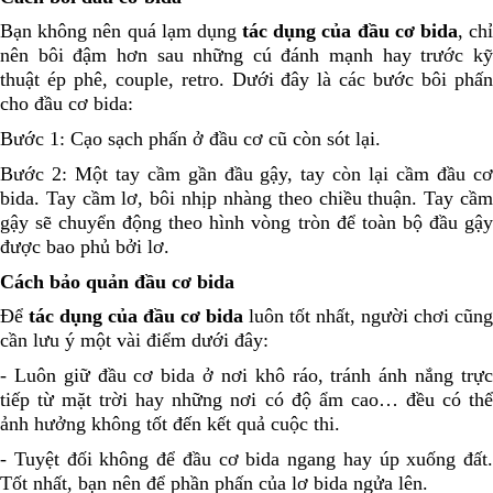
Bạn không nên quá lạm dụng
tác dụng của đầu cơ bida
, ch
nên bôi đậm hơn sau những cú đánh mạnh hay trước kỹ
thuật ép phê, couple, retro. Dưới đây là các bước bôi phấn
cho đầu cơ bida:
Bước 1: Cạo sạch phấn ở đầu cơ cũ còn sót lại.
Bước 2: Một tay cầm gần đầu gậy, tay còn lại cầm đầu cơ
bida. Tay cầm lơ, bôi nhịp nhàng theo chiều thuận. Tay cầm
gậy sẽ chuyển động theo hình vòng tròn để toàn bộ đầu gậy
được bao phủ bởi lơ.
Cách bảo quản đầu cơ bida
Để
tác dụng của đầu cơ bida
luôn tốt nhất, người chơi cũng
cần lưu ý một vài điểm dưới đây:
-
Luôn giữ đầu cơ bida ở nơi khô ráo, tránh ánh nắng trự
tiếp từ mặt trời hay những nơi có độ ẩm cao… đều có thể
ảnh hưởng không tốt đến kết quả cuộc thi.
-
Tuyệt đối không để đầu cơ bida ngang hay úp xuống đất.
Tốt nhất, bạn nên để phần phấn của lơ bida ngửa lên.