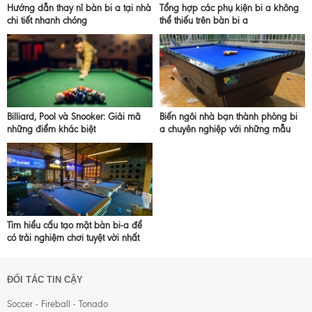
Hướng dẫn thay nỉ bàn bi a tại nhà
Tổng hợp các phụ kiện bi a không
chi tiết nhanh chóng
thể thiếu trên bàn bi a
Billiard, Pool và Snooker: Giải mã
Biến ngôi nhà bạn thành phòng bi
những điểm khác biệt
a chuyên nghiệp với những mẫu
bàn bi a gia đình hoàn hảo
Tìm hiểu cấu tạo mặt bàn bi-a để
có trải nghiệm chơi tuyệt vời nhất
ĐỐI TÁC TIN CẬY
Soccer - Fireball - Tonado