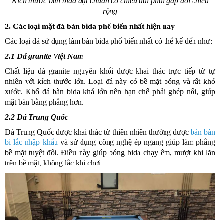
Kích thước bàn bida đạt chuẩn có chiều dài phải gấp đôi chiều
rộng
2. Các loại mặt đá bàn bida phổ biến nhất hiện nay
Các loại đá sử dụng làm bàn bida phổ biến nhất có thể kể đến như:
2.1 Đá granite Việt Nam
Chất liệu đá granite nguyên khối được khai thác trực tiếp từ tự
nhiên với kích thước lớn. Loại đá này có bề mặt bóng và rất khó
xước. Khổ đá bàn bida khá lớn nên hạn chế phải ghép nối, giúp
mặt bàn bằng phẳng hơn.
2.2 Đá Trung Quốc
Đá Trung Quốc được khai thác từ thiên nhiên thường được
bán bàn
bi lắc nhập khẩu
và
sử dụng công nghệ ép ngang giúp làm phẳng
bề mặt tuyệt đối. Điều này giúp bóng bida chạy êm, mượt khi lăn
trên bề mặt, không lắc khi chơi.