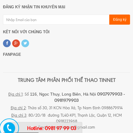
ĐĂNG KÝ NHẬN TIN KHUYẾN MẠI
Đăng ký
KẾT NỐI VỚI CHÚNG TÔI
FANPAGE
TRUNG TÂM PHÂN PHỐI THỂ THAO TINNET
0907979903 -
116, Ngọc Thụy, Long Biên,
Hà Nội
Địa chỉ 1
: Số
0981979903
Địa chỉ 2
: Thửa số 30, 31 KCN Hòa Xá, Tp Nam Định 0988679914
Địa chỉ 3
: 80/20/18 đường TL40-KP1, Thạnh Lộc, Quận 12, HCM
0918223968
Email :
tinnetvietnam@gmail.com
Hotline:
0981 97 99 03