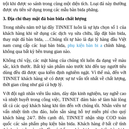
trội khi được so sánh trong cùng một diện tích. Loại đá này thường
được ưu tiên sử dụng trong các mẫu bàn bida phăng.
3. Địa chỉ thay mặt đá bàn bida chất lượng
Trong nhiều năm trở lại đây TINNET luôn là sự lựa chọn số 1 của
khách hàng khi sử dụng các dịch vụ sửa chữa, lắp đặt bàn bida,
thay mặt đá bàn bida, …Chúng tôi tự hào là đại lý hàng đầu Việt
nam cung cấp các loại bàn bida,
phụ kiện bàn bi a
chính hãng,
không qua bất kỳ bên trung gian nào.
Không chỉ vậy, các mặt hàng của chúng tôi luôn đa dạng về màu
sắc, kích thước. Bất kỳ sản phẩm nào trước khi đến tay người tiêu
dùng đều đã được qua kiểm định nghiêm ngặt. Vì thế mà, đến với
TINNET khách hàng sẽ có được sự tư vấn tốt nhất về chất lượng,
thời gian cũng như giá cả hợp lý.
Với đội ngũ nhân viên lâu năm, dày dặn kinh nghiệm, tay nghề cao
và nhiệt huyết trong công việc, TINNET đảm bảo sẽ làm hài lòng
tất cả các quý khách hàng khi tìm đến với chúng tôi. Nhân viên tư
vấn nhiệt tình chu đáo, luôn sẵn sàng hỗ trợ miễn phí cho quý
khách hàng 24/7. Bên cạnh đó, TINNET nhận ship COD toàn
quốc các sản phẩm phụ kiện bàn bida. Khách hàng ở bất cứ tỉnh