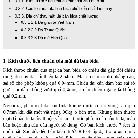
0.1 1. Kích thước tiêu chuẩn của mặt đá bàn bida
0.2 2. Các loại mặt đá bàn bida phổ biến nhất hiện nay
0.3 3. Địa chỉ thay mặt đá bàn bida chất lượng
0.3.1 2.1 Đá granite Việt Nam
0.3.2 2.2 Đá Trung Quốc
0.3.3 2.3 Đá mè Hàn Quốc
1. Kích thước tiêu chuẩn của mặt đá bàn bida
Kích thước chuẩn của mặt đá bàn bida có chiều dài gấp đôi chiều
rộng, độ dày đạt tối thiểu là 2.54cm. Mặt đá cần có độ phẳng cao,
sai số cho phép không quá 0,04mm. Chiều dài cần đảm bảo sai số
giữa hai đầu không vượt quá 0,4mm, 2 đầu chiều ngang là không
quá 0,2mm.
Ngoài ra, phần mặt đá bàn bida không được có độ võng sâu quá
0,7mm khi đặt một vật nặng 90kg ở bên trên. Khung kích thước
mặt đá bàn bida tùy thuộc vào kích thước phủ bì của bàn bida, mẫu
bàn hoặc nhu cầu của người sử dụng. Có bàn kích thước 7 feet là
nhỏ nhất. Sau đó, đến bàn kích thước 8 feet lắp đặt trong gia đình.
Cuối cùng bàn bida kích thước 9 feet chuyên dùng trong cửa hàng