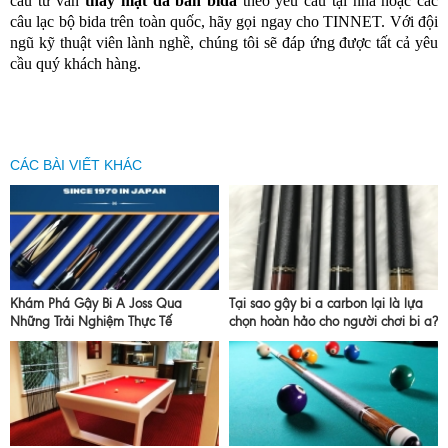
cầu tư vấn
thay mặt đá bàn bida
theo yêu cầu tại nhà hoặc các
câu lạc bộ bida trên toàn quốc, hãy gọi ngay cho TINNET. Với đội
ngũ kỹ thuật viên lành nghề, chúng tôi sẽ đáp ứng được tất cả yêu
cầu quý khách hàng.
CÁC BÀI VIẾT KHÁC
Khám Phá Gậy Bi A Joss Qua
Tại sao gậy bi a carbon lại là lựa
Những Trải Nghiệm Thực Tế
chọn hoàn hảo cho người chơi bi a?