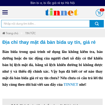
Bàn bi a, bi lắc giá rẻ tại Hà Nội
0
Trang chủ
TIN TỨC
Địa chỉ thay mặt đá bàn bida uy tín, giá rẻ
Bàn bida trong quá trình sử dụng lâu không kiểm tra, bảo
dưỡng hoặc do tác động của người chơi xô đẩy có thể khiến
bàn bị lệch mặt đá, băng xô lệch khiến đường bi không được
như ý và thiếu độ chính xác. Vậy bạn đã biết cơ sở nào
thay
mặt đá bàn bida
giá rẻ uy tín chưa? Nếu chưa có câu trả lời thì
hãy cùng theo dõi bài viết sau đây của
TINNET
nhé!