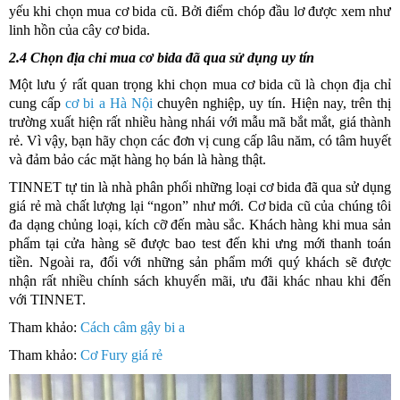
yếu khi chọn mua cơ bida cũ. Bởi điểm chóp đầu lơ được xem như
linh hồn của cây cơ bida.
2.4 Chọn địa chỉ mua cơ bida đã qua sử dụng uy tín
Một lưu ý rất quan trọng khi chọn mua cơ bida cũ là chọn địa chỉ
cung cấp
cơ bi a Hà Nội
chuyên nghiệp, uy tín. Hiện nay, trên thị
trường xuất hiện rất nhiều hàng nhái với mẫu mã bắt mắt, giá thành
rẻ. Vì vậy, bạn hãy chọn các đơn vị cung cấp lâu năm, có ​​tâm huyết
và đảm bảo các mặt hàng họ bán là hàng thật.
TINNET tự tin là nhà phân phối những loại cơ bida đã qua sử dụng
giá rẻ mà chất lượng lại “ngon” như mới. Cơ bida cũ của chúng tôi
đa dạng chủng loại, kích cỡ đến màu sắc. Khách hàng khi mua sản
phẩm tại cửa hàng sẽ được bao test đến khi ưng mới thanh toán
tiền. Ngoài ra, đối với những sản phẩm mới quý khách sẽ được
nhận rất nhiều chính sách khuyến mãi, ưu đãi khác nhau khi đến
với TINNET.
Tham khảo:
Cách câm gậy bi a
Tham khảo:
Cơ Fury giá rẻ