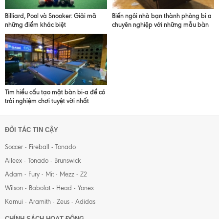
Billiard, Pool và Snooker: Giải mã
Biến ngôi nhà bạn thành phòng bi a
những điểm khác biệt
chuyên nghiệp với những mẫu bàn
bi a gia đình hoàn hảo
Tìm hiểu cấu tạo mặt bàn bi-a để có
trải nghiệm chơi tuyệt vời nhất
ĐỐI TÁC TIN CẬY
Soccer - Fireball - Tonado
Aileex - Tonado - Brunswick
Adam - Fury - Mit - Mezz - Z2
Wilson - Babolat - Head - Yonex
Kamui - Aramith - Zeus - Adidas
CHÍNH SÁCH HOẠT ĐỘNG