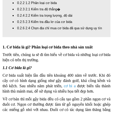
0.2.2 1.2 Phân loại cơ bida
0.2.3 2.1 Kiểm tra độ thẳng�
0.2.4 2.2 Kiểm tra trọng lượng, độ dài
0.2.5 2.3 Kiểm tra đầu lơ của cơ bida
0.2.6 2.4 Chọn địa chỉ mua cơ bida đã qua sử dụng uy tín
1. Cơ bida là gì? Phân loại cơ bida theo nhà sản xuất
Trước tiên, chúng ta sẽ đi tìm hiểu về cơ bida và những loại cơ bida
hiện có trên thị trường.
1.1 Cơ bida là gì?
Cơ bida xuất hiện lần đầu tiên khoảng 400 năm về trước. Khi đó
cây cơ có hình dạng giống như gậy đánh golf, khá cồng kềnh và
thô kệch. Sau nhiều năm phát triển,
cơ bi a
được biến tấu thành
hình thù mảnh mai, dễ sử dụng và nhiều họa tiết đẹp hơn.
Về cơ bản thì mỗi gậy bida đều có cấu tạo gồm 2 phần ngọn cơ và
đuôi cơ. Ngọn cơ thường được làm từ gỗ nguyên khối hoặc ghép
các miếng gỗ nhỏ với nhau. Đuôi cơ có tác dụng làm thăng bằng